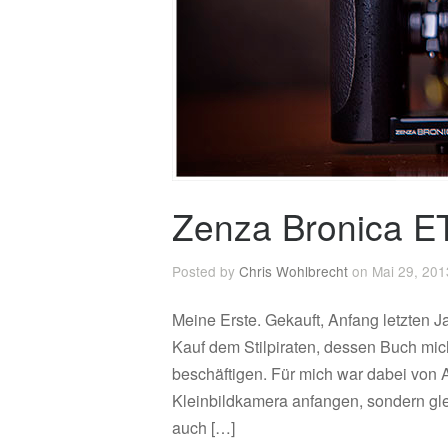
Zenza Bronica E
Posted by
Chris Wohlbrecht
on Mai 29, 201
Meine Erste. Gekauft, Anfang letzten J
Kauf dem Stilpiraten, dessen Buch mich 
beschäftigen. Für mich war dabei von An
Kleinbildkamera anfangen, sondern gle
auch […]